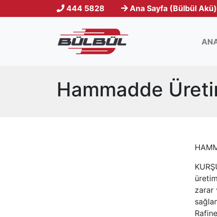
444 5828
Ana Sayfa (Bülbül Akü)
ANA
Hammadde Üretim
HAMM
KURŞU
üretim
zarar
sağlam
Rafine