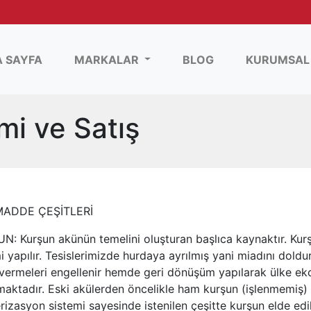
(current)
 SAYFA
MARKALAR
BLOG
KURUMSA
i ve Satış
ADDE ÇEŞİTLERİ
N: Kurşun akünün temelini oluşturan başlıca kaynaktır. Kurş
i yapılır. Tesislerimizde hurdaya ayrılmış yani miadını dol
 vermeleri engellenir hemde geri dönüşüm yapılarak ülke e
aktadır. Eski akülerden öncelikle ham kurşun (işlenmemiş) e
rizasyon sistemi sayesinde istenilen çeşitte kurşun elde edil