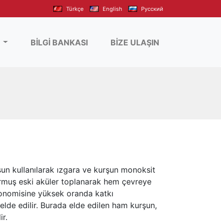
Türkçe
English
Pусский
L
BİLGİ BANKASI
BİZE ULAŞIN
un kullanılarak ızgara ve kurşun monoksit
durmuş eski aküler toplanarak hem çevreye
konomisine yüksek oranda katkı
lde edilir. Burada elde edilen ham kurşun,
ir.