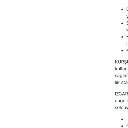
KURŞU
kullan
sağla
lık st
IZGAR
engell
seleny