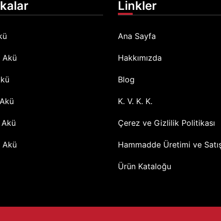
kalar
Linkler
kü
Ana Sayfa
l Akü
Hakkımızda
Akü
Blog
 Akü
K. V. K. K.
 Akü
Çerez ve Gizlilik Politikası
 Akü
Hammadde Üretimi ve Satı
Ürün Kataloğu