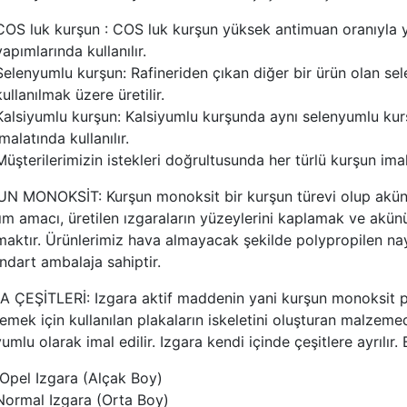
COS luk kurşun : COS luk kurşun yüksek antimuan oranıyla ya
yapımlarında kullanılır.
Selenyumlu kurşun: Rafineriden çıkan diğer bir ürün olan se
kullanılmak üzere üretilir.
Kalsiyumlu kurşun: Kalsiyumlu kurşunda aynı selenyumlu kurş
imalatında kullanılır.
Müşterilerimizin istekleri doğrultusunda her türlü kurşun imal
N MONOKSİT: Kurşun monoksit bir kurşun türevi olup akünün 
ım amacı, üretilen ızgaraların yüzeylerini kaplamak ve akünü
maktır. Ürünlerimiz hava almayacak şekilde polypropilen na
andart ambalaja sahiptir.
A ÇEŞİTLERİ: Izgara aktif maddenin yani kurşun monoksit pa
emek için kullanılan plakaların iskeletini oluşturan malzeme
umlu olarak imal edilir. Izgara kendi içinde çeşitlere ayrılır. 
Opel Izgara (Alçak Boy)
Normal Izgara (Orta Boy)