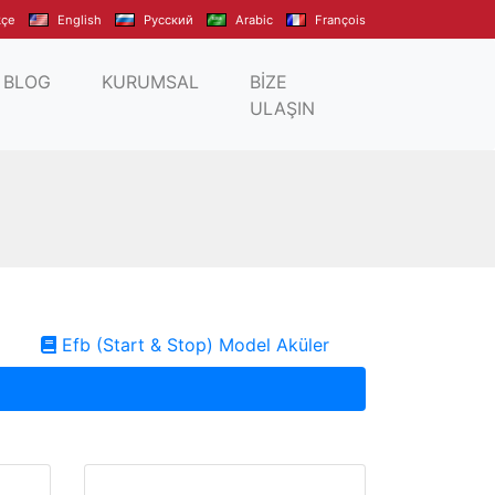
kçe
English
Pусский
Arabic
François
BLOG
KURUMSAL
BİZE
ULAŞIN
Efb (Start & Stop) Model Aküler