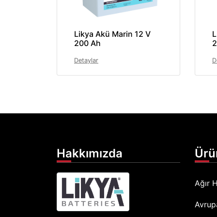
Likya Akü Marin 12 V
L
200 Ah
2
Detaylar
D
Hakkımızda
Ürü
Ağır H
Avrup