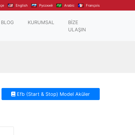
kçe
English
Pусский
Arabic
François
BLOG
KURUMSAL
BİZE
ULAŞIN
Efb (Start & Stop) Model Aküler